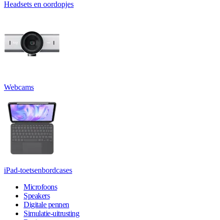
Headsets en oordopjes
Webcams
iPad-toetsenbordcases
Microfoons
Speakers
Digitale pennen
Simulatie-uitrusting