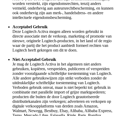
worden verstrekt, zijn eigendomsrechten, tenzij anders
vermeld, onderhevig aan auteursrechtbescherming, en kunnen
ook onderhevig zijn aan merk-, handelsdress- en andere
intellectuele eigendomsbescherming.
Acceptabel Gebruik
Deze Logitech Activa mogen alleen worden gebruikt in
directe associatie met de verkoop, marketing of promotie van
nieuwe, originele Logitech-producten, in het land of de regio
waar de partij die het product aanbiedt formeel rechten van
Logitech heeft gekregen om dit te doen.
Niet-Acceptabel Gebruik
Je mag de Logitech Activa in het algemeen niet anders
gebruiken, kopiëren, verspreiden, publiceren of verspreiden
zonder voorafgaande schriftelijke toestemming van Logitech.
Alle andere gebruikswijzen zijn strikt verboden zonder de
uitdrukkelijke schriftelijke toestemming van Logitech.
Verboden gebruik omvat, maar is niet beperkt tot: gebruik in
combinatie met parallelle import of grijze marktgoederen;
producten die buiten de door Logitech geautoriseerde
distributiekanalen zijn verkregen; adverteren en verkopen op
digitale verkoopplatforms van derden zoals Amazon,
Walmart, Newegg, Bestbuy, Ebay, Alibaba, Alibaba Express,
Temu, Mercado Libre, Falavella, Riple, Paris, Banifox,