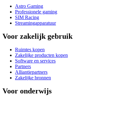
Astro Gaming
Professionele gaming
SIM Racing
Streamingapparatuur
Voor zakelijk gebruik
Ruimtes kopen
Zakelijke producten kopen
Software en services
Partners
Alliantiepartners
Zakelijke bronnen
Voor onderwijs
Educatieve producten kopen
Oplossingen voor basis- en voortgezet onderwijs
Onderwijsmiddelen
Ondersteuning