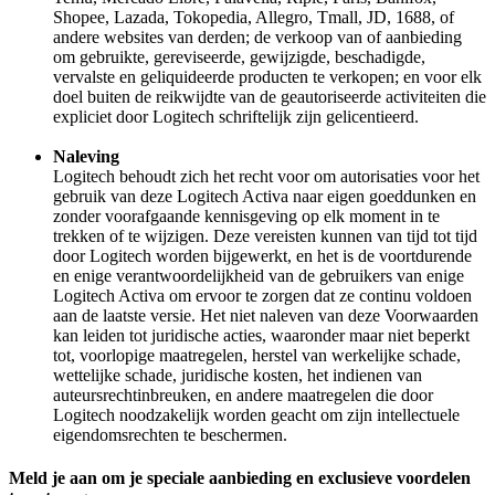
Shopee, Lazada, Tokopedia, Allegro, Tmall, JD, 1688, of
andere websites van derden; de verkoop van of aanbieding
om gebruikte, gereviseerde, gewijzigde, beschadigde,
vervalste en geliquideerde producten te verkopen; en voor elk
doel buiten de reikwijdte van de geautoriseerde activiteiten die
expliciet door Logitech schriftelijk zijn gelicentieerd.
Naleving
Logitech behoudt zich het recht voor om autorisaties voor het
gebruik van deze Logitech Activa naar eigen goeddunken en
zonder voorafgaande kennisgeving op elk moment in te
trekken of te wijzigen. Deze vereisten kunnen van tijd tot tijd
door Logitech worden bijgewerkt, en het is de voortdurende
en enige verantwoordelijkheid van de gebruikers van enige
Logitech Activa om ervoor te zorgen dat ze continu voldoen
aan de laatste versie. Het niet naleven van deze Voorwaarden
kan leiden tot juridische acties, waaronder maar niet beperkt
tot, voorlopige maatregelen, herstel van werkelijke schade,
wettelijke schade, juridische kosten, het indienen van
auteursrechtinbreuken, en andere maatregelen die door
Logitech noodzakelijk worden geacht om zijn intellectuele
eigendomsrechten te beschermen.
Meld je aan om je speciale aanbieding en exclusieve voordelen