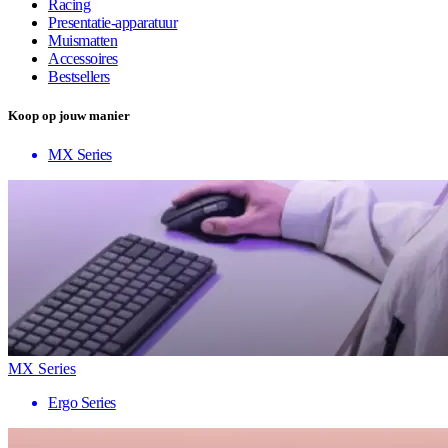
Racing
Presentatie-apparatuur
Muismatten
Accessoires
Bestsellers
Koop op jouw manier
MX Series
MX Series
Ergo Series