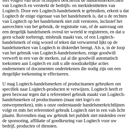
Het volgen van deze richtlijnen beschermt de handelsmerkrechten
van Logitech en versterkt de bedrijfs- en merkidentiteiten van
Logitech. Door een Logitech-handelsmerk te gebruiken, erkent u dat
Logitech de enige eigenaar van het handelsmerk is, dat u de rechten
van Logitech op het handelsmerk niet zult verstoren, inclusief het
aanvechten van het gebruik, de registratie van, of de aanvraag om
een dergelijk handelsmerk overal ter wereld te registreren, en dat u
geen schade toebrengt, misbruik maakt van, of een Logitech-
handelsmerk of enig woord of teken dat verwarrend lijkt op de
handelsmerken van Logitech in diskrediet brengt. Als u, in de loop
van het gebruik van Logitech-handelsmerken, enige goodwill
verwerft in een van de merken, zal al die goodwill automatisch
toekomen aan Logitech en zult u alle noodzakelijke acties
ondernemen of documenten ondertekenen die nodig zijn om een
dergelijke toekenning te effectueren.
U mag Logitech-handelsmerken of productnamen gebruiken om
specifiek naar Logitech-producten te verwijzen. Logitech heeft er
geen bezwaar tegen dat u referentieel gebruik maakt van Logitech-
handelsmerken of productnamen (maar niet logo's en
ontwerpmerken), mits u onze onderstaande handelsmerkrichtlijnen
volgt en mits het referentieel gebruik Logitech niet in een vals licht
plaatst. Bovendien mag uw gebruik het publiek niet misleiden over
de sponsoring, affiliatie of goedkeuring van Logitech voor uw
bedrijf, producten of diensten.