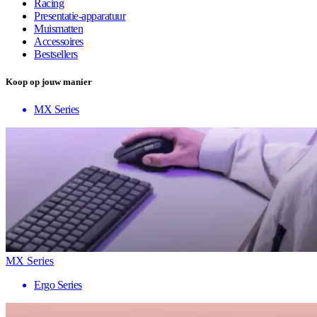
Racing
Presentatie-apparatuur
Muismatten
Accessoires
Bestsellers
Koop op jouw manier
MX Series
MX Series
Ergo Series