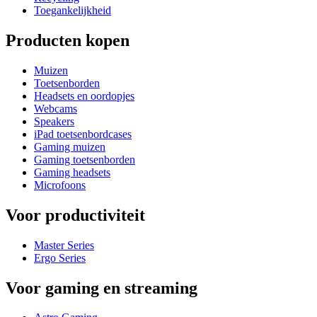
Toegankelijkheid
Producten kopen
Muizen
Toetsenborden
Headsets en oordopjes
Webcams
Speakers
iPad toetsenbordcases
Gaming muizen
Gaming toetsenborden
Gaming headsets
Microfoons
Voor productiviteit
Master Series
Ergo Series
Voor gaming en streaming