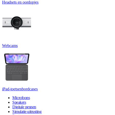
Headsets en oordopjes
Webcams
iPad-toetsenbordcases
Microfoons
Speakers
Digitale pennen
Simulatie-uitrusting