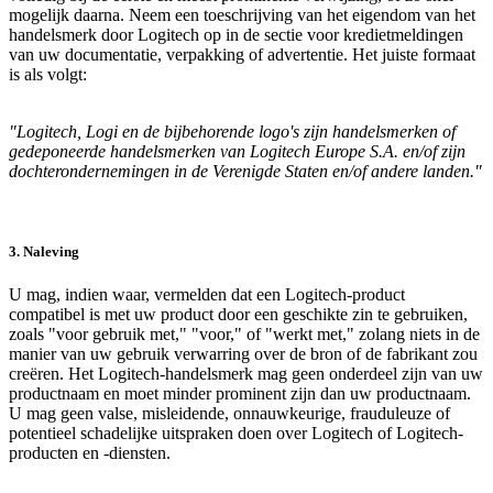
mogelijk daarna. Neem een toeschrijving van het eigendom van het
handelsmerk door Logitech op in de sectie voor kredietmeldingen
van uw documentatie, verpakking of advertentie. Het juiste formaat
is als volgt:
"Logitech, Logi en de bijbehorende logo's zijn handelsmerken of
gedeponeerde handelsmerken van Logitech Europe S.A. en/of zijn
dochterondernemingen in de Verenigde Staten en/of andere landen."
3. Naleving
U mag, indien waar, vermelden dat een Logitech-product
compatibel is met uw product door een geschikte zin te gebruiken,
zoals "voor gebruik met," "voor," of "werkt met," zolang niets in de
manier van uw gebruik verwarring over de bron of de fabrikant zou
creëren. Het Logitech-handelsmerk mag geen onderdeel zijn van uw
productnaam en moet minder prominent zijn dan uw productnaam.
U mag geen valse, misleidende, onnauwkeurige, frauduleuze of
potentieel schadelijke uitspraken doen over Logitech of Logitech-
producten en -diensten.