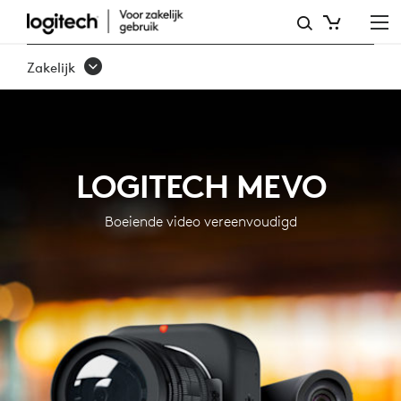
MEVO
FOR
Zakelijk
BUSINESS:
PRO
STREAMING-
LOGITECH MEVO
OPLOSSINGEN
|
Boeiende video vereenvoudigd
LOGITECH