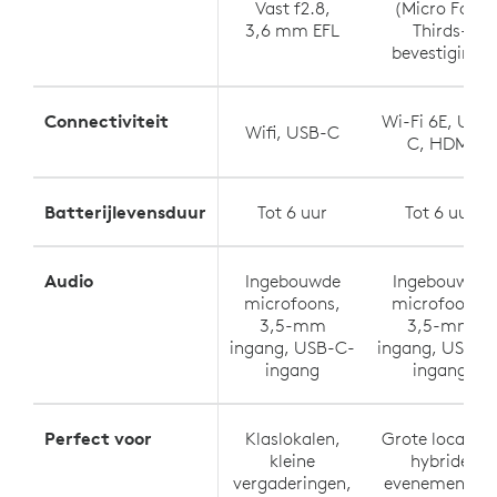
Vast f2.8,
(Micro Four
3,6 mm EFL
Thirds-
bevestiging)
Connectiviteit
Wi-Fi 6E, USB
Wifi, USB-C
C, HDMI
Batterijlevensduur
Tot 6 uur
Tot 6 uur
Audio
Ingebouwde
Ingebouwde
microfoons,
microfoons,
3,5-mm
3,5-mm
ingang, USB-C-
ingang, USB-C
ingang
ingang
Perfect voor
Klaslokalen,
Grote locaties
kleine
hybride
vergaderingen,
evenementen,