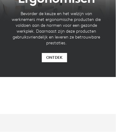
Bevorder de keuze en het welzijn van
werknemers met ergonomische producten die
voldoen aan de normen voor een gezonde
werkplek. Daarnaast zijn deze producten
gebruiksvriendelijk en leveren ze betrouwbare
prestaties.
ONTDEK