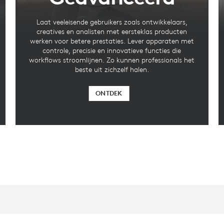
Laat veeleisende gebruikers zoals ontwikkelaars,
creatives en analisten met eersteklas producten
werken voor betere prestaties. Lever apparaten met
controle, precisie en innovatieve functies die
workflows stroomlijnen. Zo kunnen professionals het
beste uit zichzelf halen.
ONTDEK