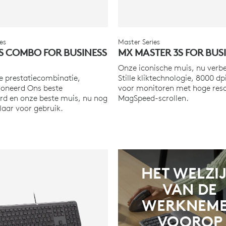
es
Master Series
S COMBO FOR BUSINESS
MX MASTER 3S FOR BUS
Onze iconische muis, nu verbe
e prestatiecombinatie,
Stille kliktechnologie, 8000 dp
ioneerd Ons beste
voor monitoren met hoge reso
rd en onze beste muis, nu nog
MagSpeed-scrollen.
laar voor gebruik.
HET WELZI
VAN DE
WERKNEM
VOOROP