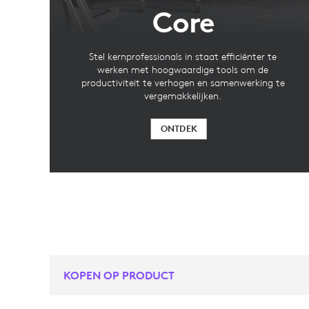
Core
Stel kernprofessionals in staat efficiënter te
werken met hoogwaardige tools om de
productiviteit te verhogen en samenwerking te
vergemakkelijken.
ONTDEK
KOPEN OP PRODUCT