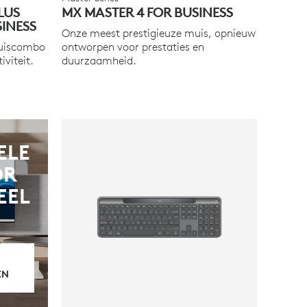
LUS
MX MASTER 4 FOR BUSINESS
INESS
Onze meest prestigieuze muis, opnieuw
muiscombo
ontworpen voor prestaties en
viteit.
duurzaamheid.
ELE
OR
EEL
EN