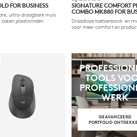
OLD FOR BUSINESS
SIGNATURE COMFORT P
COMBO MK880 FOR BUS
re, ultra-draagbare muis
 zaken plaatsvinden
Draadloze toetsenbord- en 
voor meer comfort en producti
PROFESSION
TOOLS VO
PROFESSION
WERK
GEAVANCEERD
PORTFOLIO ONTDEKK