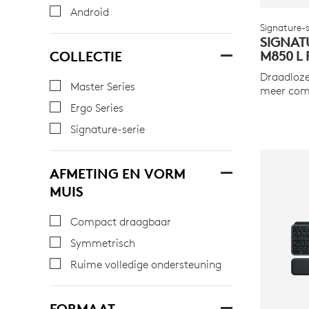
Android
Signature-s
SIGNAT
M850 L 
COLLECTIE
Draadloz
Master Series
meer com
Ergo Series
Signature-serie
AFMETING EN VORM
MUIS
Compact draagbaar
Symmetrisch
Ruime volledige ondersteuning
FORMAAT