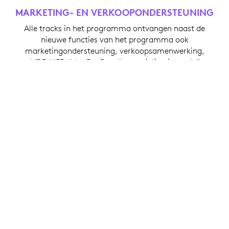
MARKETING- EN VERKOOPONDERSTEUNING
Alle tracks in het programma ontvangen naast de
nieuwe functies van het programma ook
marketingondersteuning, verkoopsamenwerking,
MDF, NFR (Not For Resell), specialisaties en/of
promoties. De marketing- en verkoopvoordelen
groeien binnen elke track, die is ontworpen om
partners te laten kiezen hoe ze met Logitech willen
werken op basis van groeiprioriteiten en inzet.
LOGITECH OP TRACK GEBASEERD
PROGRAMMA
In plaats van traditionele niveaus, die partners
grotendeels belonen op basis van de omzet die ze
produceren door middel van productverkoop, kunnen