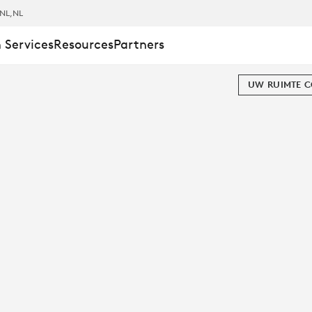
NL
,NL
 Services
Resources
Partners
UW RUIMTE 