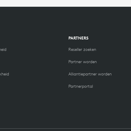
N
PARTNERS
eid
Reseller zoeken
Partner worden
kheid
Alliantiepartner worden
Partnerportal