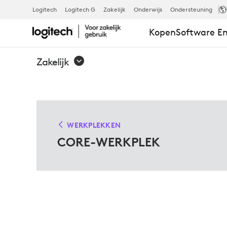
CORE
Logitech
Logitech G
Zakelijk
Onderwijs
Ondersteuning
Kopen
Software En
WORK
Zakelijk
DESK-
OPLOSSINGE
WERKPLEKKEN
CORE-WERKPLEK
VOOR
MICROSOFT