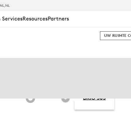
NL
,NL
 Services
Resources
Partners
UW RUIMTE 
N
BRIO 505