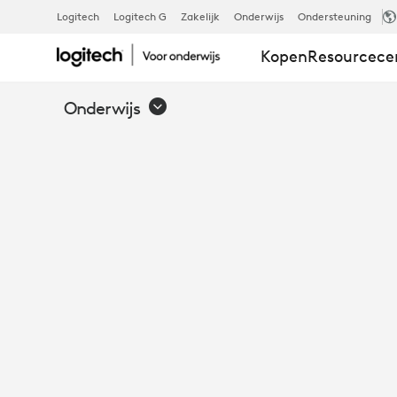
LOGITECH
Logitech
Logitech G
Zakelijk
Onderwijs
Ondersteuning
Kopen
Resourcec
RUGGED
Onderwijs
COMBO
3