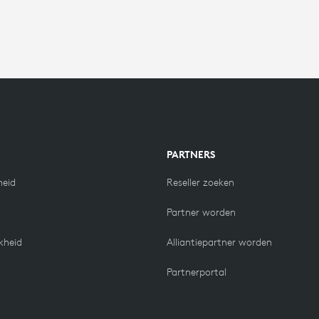
N
PARTNERS
eid
Reseller zoeken
Partner worden
kheid
Alliantiepartner worden
Partnerportal