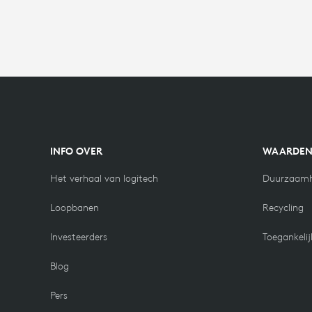
INFO OVER
WAARDE
Het verhaal van logitech
Duurzaamh
Loopbanen
Recycling
Investeerders
Toegankelij
Blog
Pers