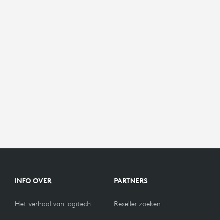
INFO OVER
PARTNERS
Het verhaal van logitech
Reseller zoeken