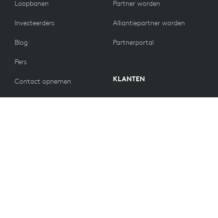
Loopbanen
Partner worden
Investeerders
Alliantiepartner worden
Blog
Partnerportal
Pers
KLANTEN
Contact opnemen
Retourbeleid
WAARDEN
E-mailvoorkeuren
Duurzaamheid
Reserveonderdelen
Recycling
Toegankelijkheid