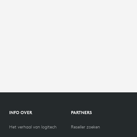
INFO OVER
PARTNERS
Het verhaal van logitech
Reseller zoeken