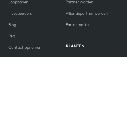
Loopbanen
Partner worden
Investeerders
Alliantiepartner worden
Blog
Partnerportal
Pers
KLANTEN
Contact opnemen
Retourbeleid
WAARDEN
E-mailvoorkeuren
Duurzaamheid
Reserveonderdelen
Recycling
Toegankelijkheid