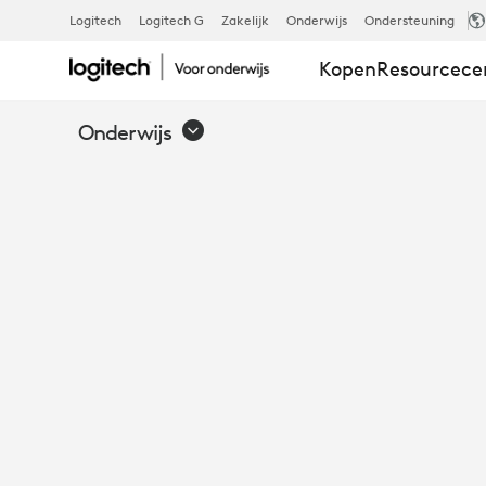
LEREN
Logitech
Logitech G
Zakelijk
Onderwijs
Ondersteuning
Kopen
Resourcec
MET
Onderwijs
LOGITECH
+
APPLE