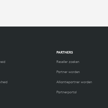
N
PARTNERS
eid
Reseller zoeken
Partner worden
kheid
Alliantiepartner worden
Partnerportal