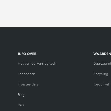
INFO OVER
WAARDE
Het verhaal van logitech
Duurzaamh
Loopbanen
Recycling
Investeerders
Toegankelij
Blog
Pers