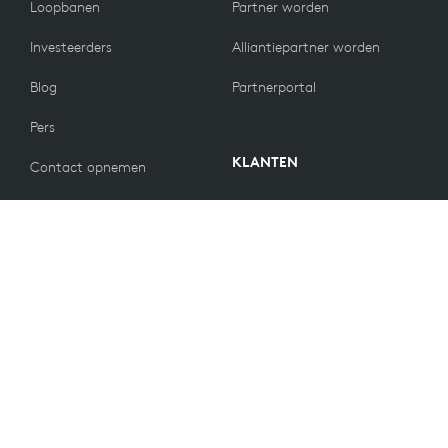
Loopbanen
Partner worden
Investeerders
Alliantiepartner worden
Blog
Partnerportal
Pers
KLANTEN
Contact opnemen
Retourbeleid
WAARDEN
E-mailvoorkeuren
Duurzaamheid
Reserveonderdelen
Recycling
Toegankelijkheid