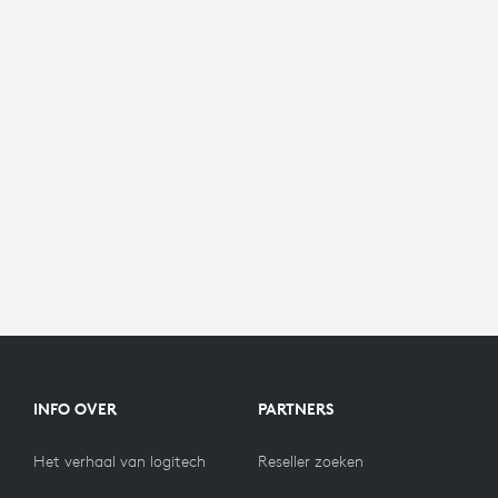
INFO OVER
PARTNERS
Het verhaal van logitech
Reseller zoeken