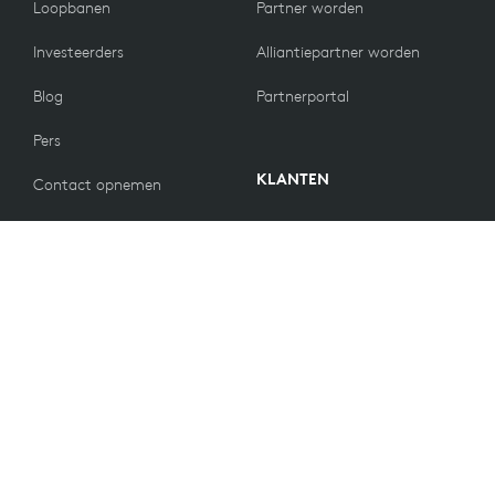
Loopbanen
Partner worden
Investeerders
Alliantiepartner worden
Blog
Partnerportal
Pers
KLANTEN
Contact opnemen
Retourbeleid
WAARDEN
E-mailvoorkeuren
Duurzaamheid
Reserveonderdelen
Recycling
Toegankelijkheid