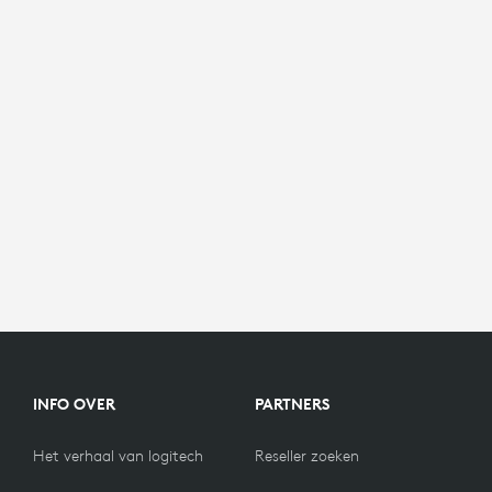
INFO OVER
PARTNERS
Het verhaal van logitech
Reseller zoeken