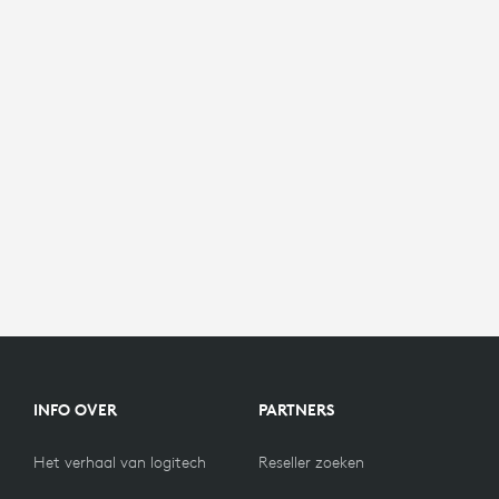
INFO OVER
PARTNERS
Het verhaal van logitech
Reseller zoeken