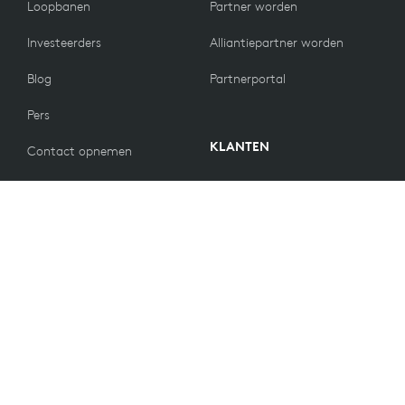
Loopbanen
Partner worden
Investeerders
Alliantiepartner worden
Blog
Partnerportal
Pers
KLANTEN
Contact opnemen
Retourbeleid
WAARDEN
E-mailvoorkeuren
Duurzaamheid
Reserveonderdelen
Recycling
Toegankelijkheid