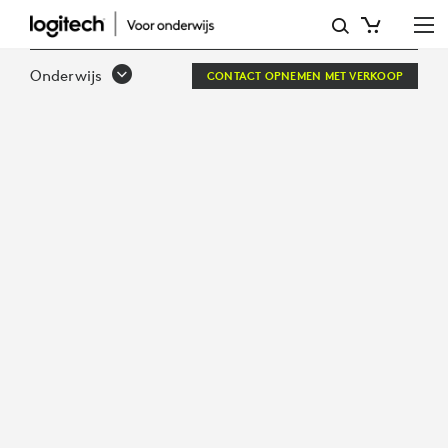
WHITEPAPER:
97%
Onderwijs
CONTACT OPNEMEN MET VERKOOP
VAN
DE
LEERKRACHTEN
ZOU
DE
LESTIJD
KUNNEN
VERBETEREN
MET
DE