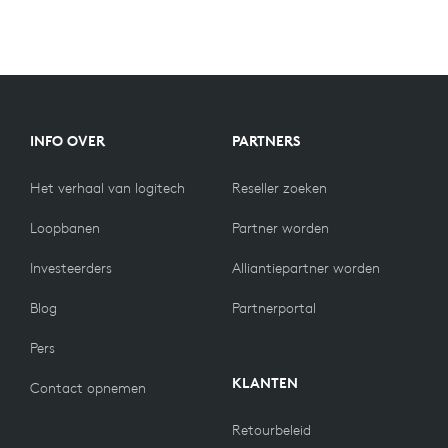
INFO OVER
PARTNERS
Het verhaal van logitech
Reseller zoeken
Loopbanen
Partner worden
Investeerders
Alliantiepartner worden
Blog
Partnerportal
Pers
KLANTEN
Contact opnemen
Retourbeleid