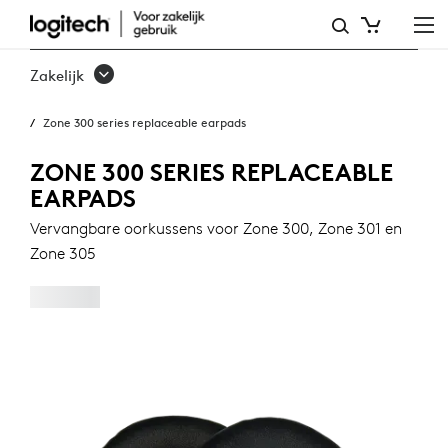
ZONE
300-
Zakelijk
SERIE
Zone 300 series replaceable earpads
VERVANGBARE
OORKUSSENS
ZONE 300 SERIES REPLACEABLE
EARPADS
Vervangbare oorkussens voor Zone 300, Zone 301 en
Zone 305