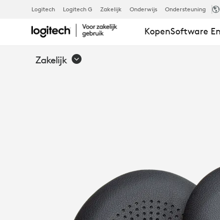
VERVANGEN
Logitech
Logitech G
Zakelijk
Onderwijs
Ondersteuning
Kopen
Software En
OORKUSSEN
Zakelijk
VOOR
LOGITECH
ZONE
WIRELESS