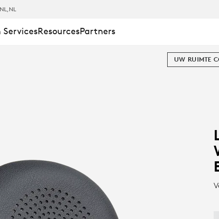
DE
NL
,NL
 Services
Resources
Partners
S
UW RUIMTE 
V