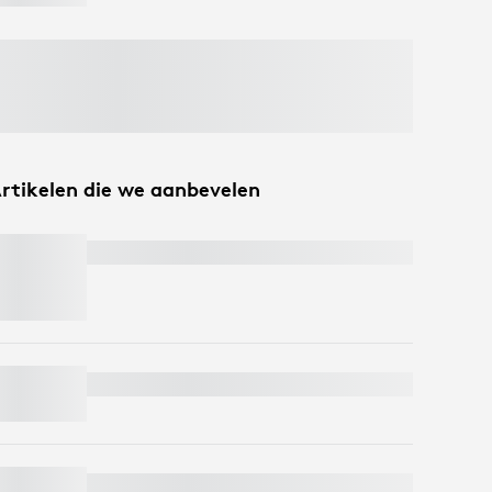
rtikelen die we aanbevelen
PEBBLE MOUSE 2 M350S
MK295 SILENT DRAADLOZE COMBO
PEBBLE KEYS 2 K380S