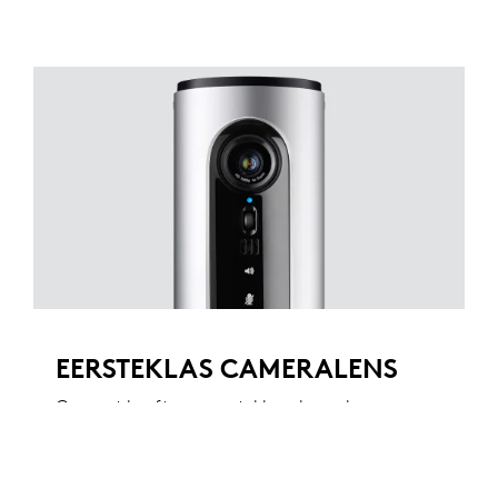
EERSTEKLAS CAMERALENS
Connect heeft een eersteklas glazen lens
voor maximale helderheid. Geniet van
heldere, duidelijke video met nauwkeurige
kleurweergave en scherpte, zelfs wanneer u