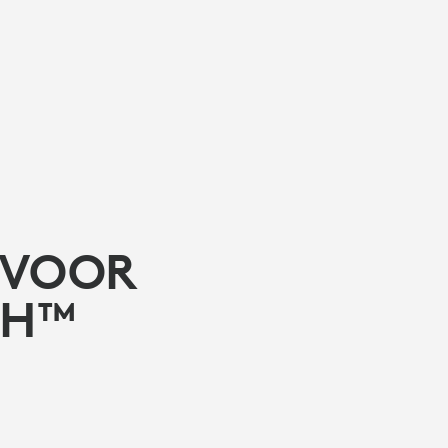
 VOOR
CH™