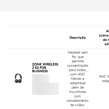
A
(canc
Descrição
de 
at
Headset sem
fio, que
permite
ZONE WIRELESS
concentração
2 ES FOR
para todos,
BUSINESS
com ANC
ANC hí
híbrido e
adap
adaptável
além de
microfones
com
cancelamento
de ruídos.