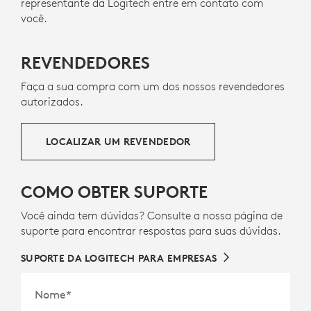
confiabilidade ao se conectar a um laptop
fosco e rosa
Exclui plásticos no conjunto de fiaçã
— para dar uma segunda vida ao
Intel vPro
representante da Logitech entre em contato com
via
plástico de eletrônicos obsoletos e ajudar a reduzir
Bluetooth
nativo. Todas as versões são certificadas
você.
para
Fast Pair
.
nossa pegada de carbono.
REVENDEDORES
SOBRE O PLÁSTICO RECICLADO
Faça a sua compra com um dos nossos revendedores
autorizados.
LOCALIZAR UM REVENDEDOR
COMO OBTER SUPORTE
Você ainda tem dúvidas? Consulte a nossa página de
suporte para encontrar respostas para suas dúvidas.
SUPORTE DA LOGITECH PARA EMPRESAS
Nome
*