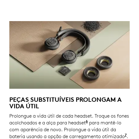
PEÇAS SUBSTITUÍVEIS PROLONGAM A
VIDA ÚTIL
Prolongue a vida útil de cada headset. Troque os fones
6
acolchoados e a alça para headset
Talvez as peças de re
para mantê-lo
com aparência de novo. Prolongue a vida útil da
7
bateria usando a opção de carregamento otimizado
Ativ
.