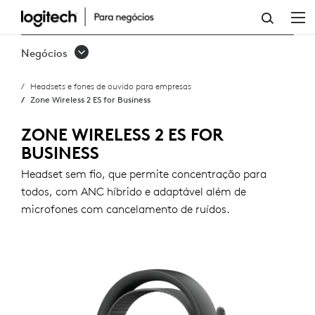
ZONE
WIRELESS
Negócios
2
Headsets e fones de ouvido para empresas
ES
Zone Wireless 2 ES for Business
FOR
ZONE WIRELESS 2 ES FOR
BUSINESS
BUSINESS
Headset sem fio, que permite concentração para
todos, com ANC híbrido e adaptável além de
microfones com cancelamento de ruídos.