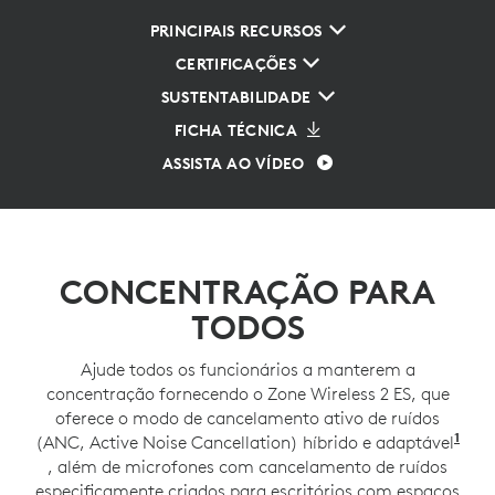
PRINCIPAIS RECURSOS
CERTIFICAÇÕES
SUSTENTABILIDADE
FICHA TÉCNICA
ASSISTA AO VÍDEO
CONCENTRAÇÃO PARA
TODOS
Ajude todos os funcionários a manterem a
concentração fornecendo o Zone Wireless 2 ES, que
oferece o modo de cancelamento ativo de ruídos
1
(ANC, Active Noise Cancellation) híbrido e adaptável
O m
, além de microfones com cancelamento de ruídos
especificamente criados para escritórios com espaços