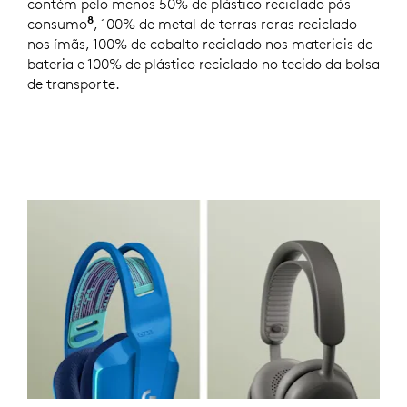
contém pelo menos 50% de plástico reciclado pós-
8
consumo
Exceto plásticos na montagem de circuitos 
, 100% de metal de terras raras reciclado
nos ímãs, 100% de cobalto reciclado nos materiais da
bateria e 100% de plástico reciclado no tecido da bolsa
de transporte.