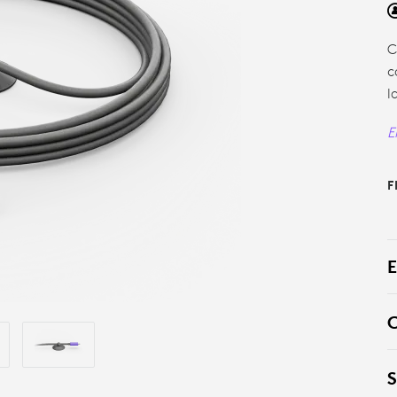
C
c
l
E
F
E
C