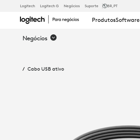
CABO
Logitech
Logitech G
Negócios
Suporte
BR
,PT
Produtos
Software
USB
Negócios
ATIVO
Cabo USB ativo