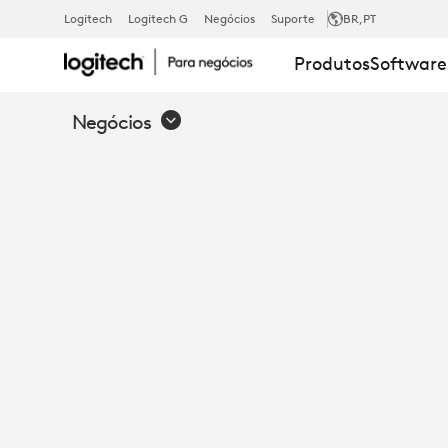
CABO
Logitech
Logitech G
Negócios
Suporte
BR
,PT
Produtos
Software
USB
Negócios
FORTE
-
TAP,
RALLY