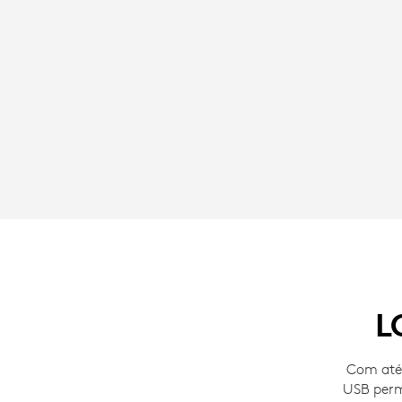
L
Com até 
USB perm