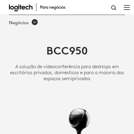
CÂMERA
WEB
Negócios
E
VIVA-
BCC950
VOZ
LOGITECH
A solução de videoconferência para desktops em
BCC950
escritórios privados, domésticos e para a maioria dos
espaços semiprivados
COMPLETA