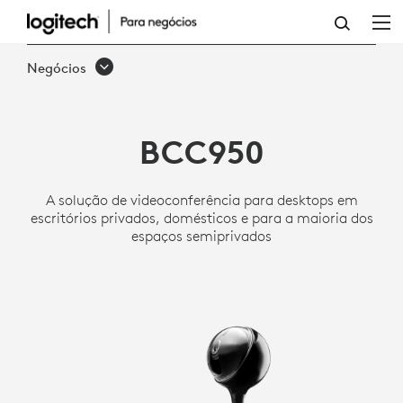
CÂMERA
WEB
Negócios
E
VIVA-
BCC950
VOZ
LOGITECH
A solução de videoconferência para desktops em
BCC950
escritórios privados, domésticos e para a maioria dos
espaços semiprivados
COMPLETA