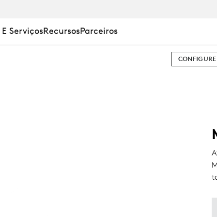
 E Serviços
Recursos
Parceiros
CONFIGURE
A
M
t