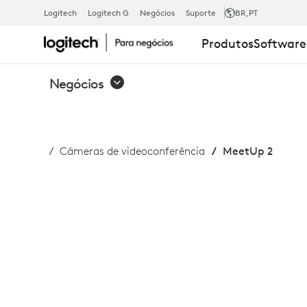
COMPRAR
Logitech
Logitech G
Negócios
Suporte
BR
,PT
Produtos
Software
A
Negócios
MEETUP
Câmeras de videoconferência
MeetUp 2
2