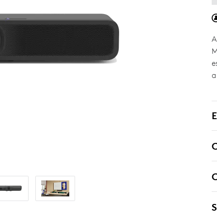
A
M
e
a
E
C