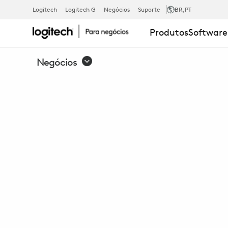
WEBCAM
Logitech
Logitech G
Negócios
Suporte
BR
,PT
Produtos
Software
PARA
Negócios
NEGÓCIOS
C930E
1080P