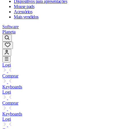
Dispositivos para apresentações
Mouse pads
Acessórios
Mais vendidos
Software
Planeta
Logi
Comprar
Keyboards
Logi
Comprar
Keyboards
Logi