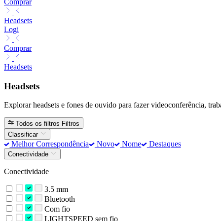
Comprar
Headsets
Logi
Comprar
Headsets
Headsets
Explorar headsets e fones de ouvido para fazer videoconferência, trabal
Todos os filtros
Filtros
Classificar
Melhor Correspondência
Novo
Nome
Destaques
Conectividade
Conectividade
3.5 mm
Bluetooth
Com fio
LIGHTSPEED sem fio