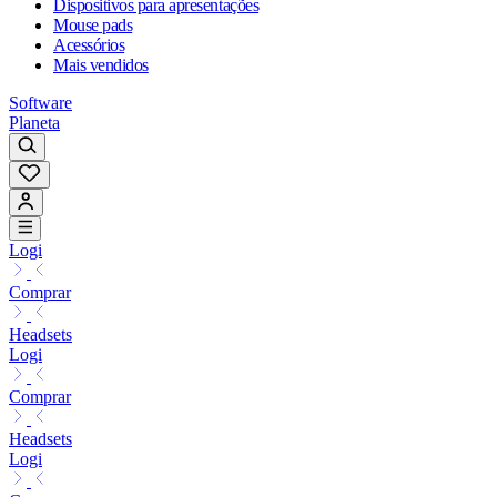
Dispositivos para apresentações
Mouse pads
Acessórios
Mais vendidos
Software
Planeta
Logi
Comprar
Headsets
Logi
Comprar
Headsets
Logi