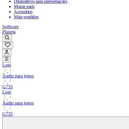
Dispositivos para apresentações
Mouse pads
Acessórios
Mais vendidos
Software
Planeta
Logi
Áudio para jogos
G735
Logi
Áudio para jogos
G735