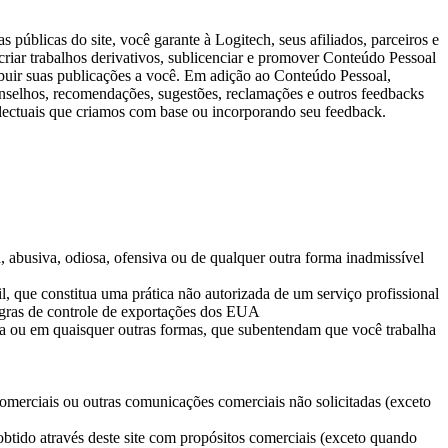
públicas do site, você garante à Logitech, seus afiliados, parceiros e
ar, criar trabalhos derivativos, sublicenciar e promover Conteúdo Pessoal
tribuir suas publicações a você. Em adição ao Conteúdo Pessoal,
nselhos, recomendações, sugestões, reclamações e outros feedbacks
ntelectuais que criamos com base ou incorporando seu feedback.
a, abusiva, odiosa, ofensiva ou de qualquer outra forma inadmissível
l, que constitua uma prática não autorizada de um serviço profissional
 regras de controle de exportações dos EUA
la ou em quaisquer outras formas, que subentendam que você trabalha
comerciais ou outras comunicações comerciais não solicitadas (exceto
 obtido através deste site com propósitos comerciais (exceto quando