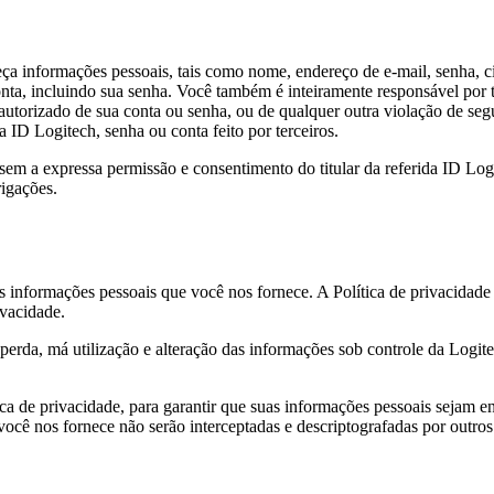
neça informações pessoais, tais como nome, endereço de e-mail, senha, ci
nta, incluindo sua senha. Você também é inteiramente responsável por t
utorizado de sua conta ou senha, ou de qualquer outra violação de seg
a ID Logitech, senha ou conta feito por terceiros.
 sem a expressa permissão e consentimento do titular da referida ID Lo
igações.
as informações pessoais que você nos fornece. A Política de privacida
ivacidade.
rda, má utilização e alteração das informações sob controle da Logite
ica de privacidade, para garantir que suas informações pessoais sejam e
ocê nos fornece não serão interceptadas e descriptografadas por outros