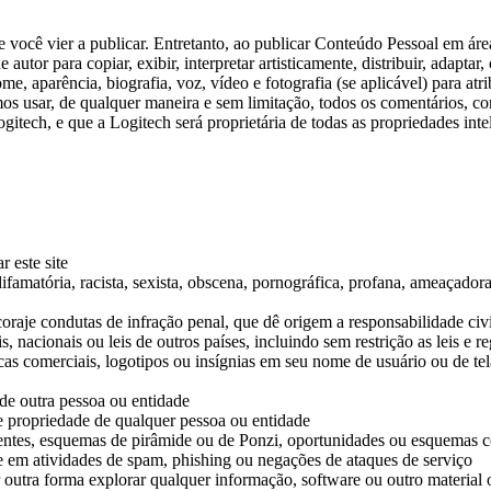
cê vier a publicar. Entretanto, ao publicar Conteúdo Pessoal em áreas 
de autor para copiar, exibir, interpretar artisticamente, distribuir, adapt
me, aparência, biografia, voz, vídeo e fotografia (se aplicável) para a
 usar, de qualquer maneira e sem limitação, todos os comentários, co
Logitech, e que a Logitech será proprietária de todas as propriedades i
r este site
difamatória, racista, sexista, obscena, pornográfica, profana, ameaçador
oraje condutas de infração penal, que dê origem a responsabilidade civi
s, nacionais ou leis de outros países, incluindo sem restrição as leis e
s comerciais, logotipos ou insígnias em seu nome de usuário ou de te
 de outra pessoa ou entidade
de propriedade de qualquer pessoa ou entidade
orrentes, esquemas de pirâmide ou de Ponzi, oportunidades ou esquemas 
 em atividades de spam, phishing ou negações de ataques de serviço
uer outra forma explorar qualquer informação, software ou outro material