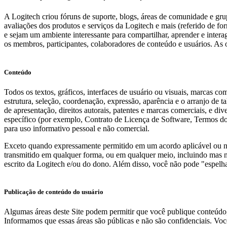
A Logitech criou fóruns de suporte, blogs, áreas de comunidade e gru
avaliações dos produtos e serviços da Logitech e mais (referido de 
e sejam um ambiente interessante para compartilhar, aprender e inter
os membros, participantes, colaboradores de conteúdo e usuários. As
Conteúdo
Todos os textos, gráficos, interfaces de usuário ou visuais, marcas co
estrutura, seleção, coordenação, expressão, aparência e o arranjo de 
de apresentação, direitos autorais, patentes e marcas comerciais, e di
específico (por exemplo, Contrato de Licença de Software, Termos do 
para uso informativo pessoal e não comercial.
Exceto quando expressamente permitido em um acordo aplicável ou no
transmitido em qualquer forma, ou em qualquer meio, incluindo mas nã
escrito da Logitech e/ou do dono. Além disso, você não pode "espelha
Publicação de conteúdo do usuário
Algumas áreas deste Site podem permitir que você publique conteúdo,
Informamos que essas áreas são públicas e não são confidenciais. Vo