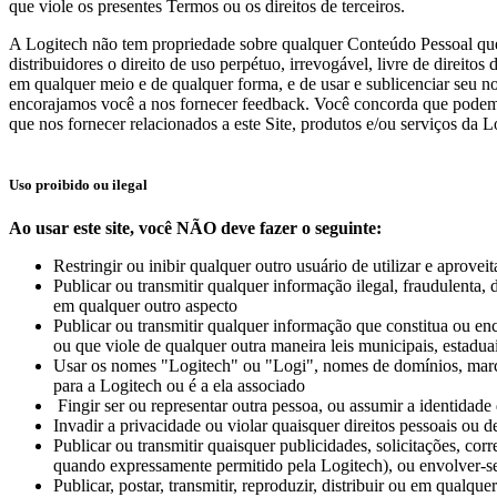
que viole os presentes Termos ou os direitos de terceiros.
A Logitech não tem propriedade sobre qualquer Conteúdo Pessoal que vo
distribuidores o direito de uso perpétuo, irrevogável, livre de direitos 
em qualquer meio e de qualquer forma, e de usar e sublicenciar seu no
encorajamos você a nos fornecer feedback. Você concorda que podemos
que nos fornecer relacionados a este Site, produtos e/ou serviços da 
Uso proibido ou ilegal
Ao usar este site, você NÃO deve fazer o seguinte:
Restringir ou inibir qualquer outro usuário de utilizar e aproveita
Publicar ou transmitir qualquer informação ilegal, fraudulenta, 
em qualquer outro aspecto
Publicar ou transmitir qualquer informação que constitua ou enc
ou que viole de qualquer outra maneira leis municipais, estaduai
Usar os nomes "Logitech" ou "Logi", nomes de domínios, marca
para a Logitech ou é a ela associado
Fingir ser ou representar outra pessoa, ou assumir a identidade
Invadir a privacidade ou violar quaisquer direitos pessoais ou 
Publicar ou transmitir quaisquer publicidades, solicitações, c
quando expressamente permitido pela Logitech), ou envolver-se
Publicar, postar, transmitir, reproduzir, distribuir ou em qualq