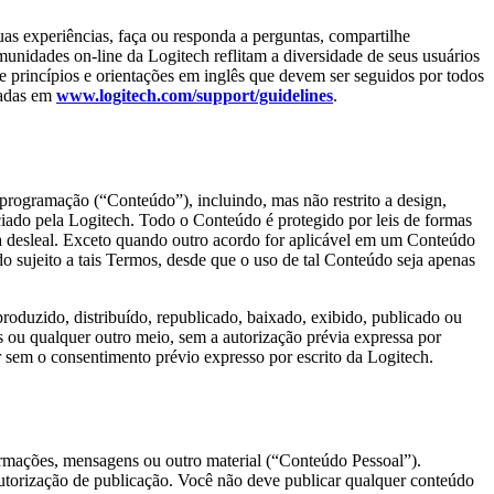
as experiências, faça ou responda a perguntas, compartilhe
unidades on-line da Logitech reflitam a diversidade de seus usuários
e princípios e orientações em inglês que devem ser seguidos por todos
sadas em
www.logitech.com/support/guidelines
.
de programação (“Conteúdo”), incluindo, mas não restrito a design,
nciado pela Logitech. Todo o Conteúdo é protegido por leis de formas
ncia desleal. Exceto quando outro acordo for aplicável em um Conteúdo
o sujeito a tais Termos, desde que o uso de tal Conteúdo seja apenas
duzido, distribuído, republicado, baixado, exibido, publicado ou
s ou qualquer outro meio, sem a autorização prévia expressa por
 sem o consentimento prévio expresso por escrito da Logitech.
ormações, mensagens ou outro material (“Conteúdo Pessoal”).
utorização de publicação. Você não deve publicar qualquer conteúdo