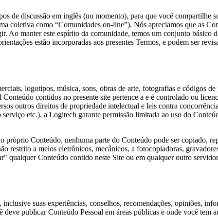
pos de discussão em inglês (no momento), para que você compartilhe su
forma coletiva como “Comunidades on-line”). Nós apreciamos que as Com
agir. Ao manter este espírito da comunidade, temos um conjunto básico d
 orientações estão incorporadas aos presentes Termos, e podem ser revi
merciais, logotipos, música, sons, obras de arte, fotografias e códigos 
tal Conteúdo contidos no presente site pertence a e é controlado ou lice
versos outros direitos de propriedade intelectual e leis contra concorrê
serviço etc.), a Logitech garante permissão limitada ao uso do Conteúd
 próprio Conteúdo, nenhuma parte do Conteúdo pode ser copiado, repro
o restrito a meios eletrônicos, mecânicos, a fotocopiadoras, gravadore
r" qualquer Conteúdo contido neste Site ou em qualquer outro servidor
 inclusive suas experiências, conselhos, recomendações, opiniões, inf
cê deve publicar Conteúdo Pessoal em áreas públicas e onde você tem a