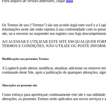
Para arquivo de versões anteriores, clique
aqui
.
Os Termos de uso (“Termos”) são um acordo legal ente você e a Logite
informações neste site estão sujeitos à sua conformidade com os present
site, ou a encerrar ou suspender seu registro caso haja descumprimen
AO ACESSAR E UTILIZAR ESTE SITE EM QUALQUER FO
TERMOS E CONDIÇÕES, NÃO UTILIZE OU POSTE INFOR
Modificações aos presentes Termos
A Logitech pode alterar, modificar, atualizar, adicionar ou remover t
continuado deste Site, após a publicação de quaisquer alterações, signi
Alterações ao presente site
Como esforço para aperfeiçoar continuamente este site e sua utilidade 
alterações, os presentes Termos serão aplicados aos novos serviços e a