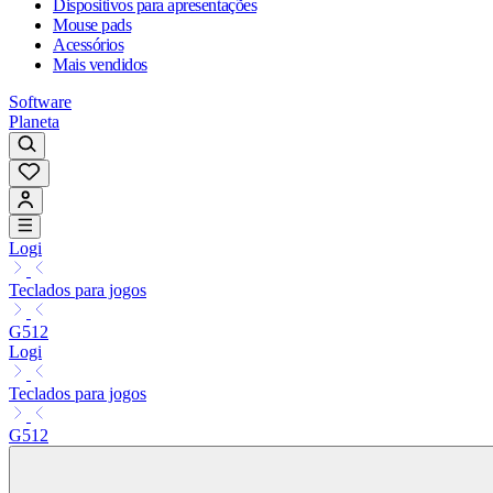
Dispositivos para apresentações
Mouse pads
Acessórios
Mais vendidos
Software
Planeta
Logi
Teclados para jogos
G512
Logi
Teclados para jogos
G512