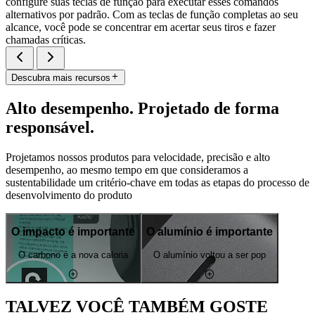
configure suas teclas de função para executar esses comandos
alternativos por padrão. Com as teclas de função completas ao seu
alcance, você pode se concentrar em acertar seus tiros e fazer
chamadas críticas.
Descubra mais recursos
Alto desempenho. Projetado de forma
responsável.
Projetamos nossos produtos para velocidade, precisão e alto
desempenho, ao mesmo tempo em que consideramos a
sustentabilidade um critério-chave em todas as etapas do processo de
desenvolvimento do produto
O impacto é importante
O alumínio é importante
O carbono é a nova caloria
O alumínio voltou a ser pop
TALVEZ VOCÊ TAMBÉM GOSTE