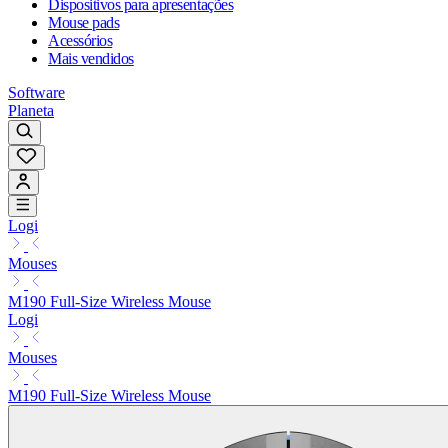
Dispositivos para apresentações
Mouse pads
Acessórios
Mais vendidos
Software
Planeta
Logi
Mouses
M190 Full-Size Wireless Mouse
Logi
Mouses
M190 Full-Size Wireless Mouse