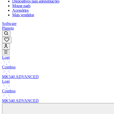
Dispositivos para apresentações
Mouse pads
Acessórios
Mais vendidos
Software
Planeta
Logi
Combos
MK540 ADVANCED
Logi
Combos
MK540 ADVANCED