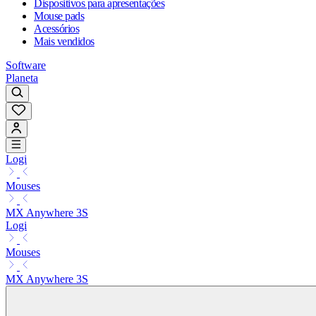
Dispositivos para apresentações
Mouse pads
Acessórios
Mais vendidos
Software
Planeta
Logi
Mouses
MX Anywhere 3S
Logi
Mouses
MX Anywhere 3S