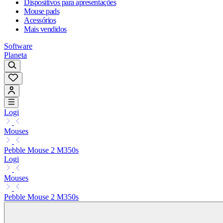
Dispositivos para apresentações
Mouse pads
Acessórios
Mais vendidos
Software
Planeta
Logi
Mouses
Pebble Mouse 2 M350s
Logi
Mouses
Pebble Mouse 2 M350s