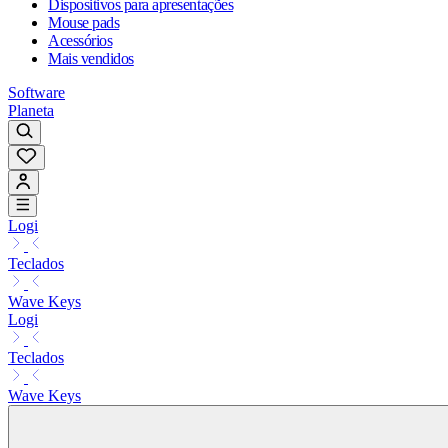
Dispositivos para apresentações
Mouse pads
Acessórios
Mais vendidos
Software
Planeta
Logi
Teclados
Wave Keys
Logi
Teclados
Wave Keys