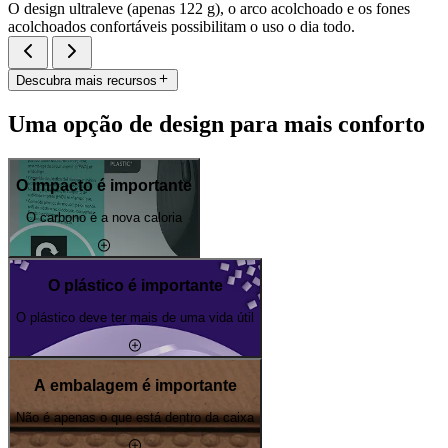
O design ultraleve (apenas 122 g), o arco acolchoado e os fones
acolchoados confortáveis possibilitam o uso o dia todo.
Descubra mais recursos
Uma opção de design para mais conforto
O impacto é importante
O carbono é a nova caloria
O plástico é importante
O plástico deve ter mais de uma vida útil
A embalagem é importante
Não é apenas o que está dentro da caixa