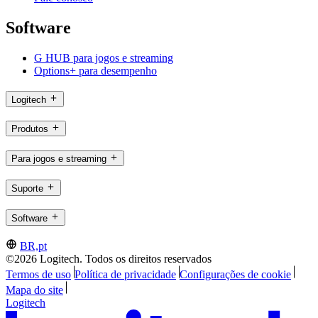
Software
G HUB para jogos e streaming
Options+ para desempenho
Logitech
Produtos
Para jogos e streaming
Suporte
Software
BR,pt
©2026 Logitech. Todos os direitos reservados
Termos de uso
Política de privacidade
Configurações de cookie
Mapa do site
Logitech