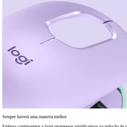
Sempre haverá uma maneira melhor
Embora continuemos a fazer progressos significativos na redução de n