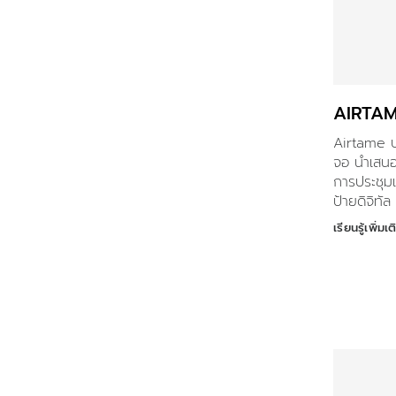
AIRTA
Airtame ป
จอ นำเสนอโ
การประชุม
ป้ายดิจิทัล
เรียนรู้เพิ่มเต