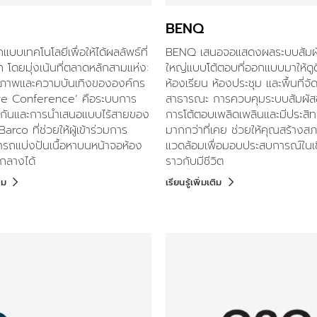
BENQ
บบเทคโนโลยีเพื่อให้ได้ผลลัพธ์ที่
BENQ เสนอจอแสดงผลระบบสัมผ
ก โดยมุ่งเน้นที่ตลาดหลักสามแห่ง:
ใหญ่แบบโต้ตอบที่ออกแบบมาให้ดูด
ขภาพและความบันเทิงขององค์กร
ห้องเรียน ห้องประชุม และพื้นที่จ
re Conference’ คือระบบการ
สาธารณะ การควบคุมระบบสัมผัสขั
กันและการนำเสนอแบบไร้สายของ
การโต้ตอบเพลิดเพลินและมีประสิ
arco ที่ช่วยให้ผู้เข้าร่วมการ
มากกว่าที่เคย ช่วยให้คุณสร้างส
ารถแบ่งปันเนื้อหาบนหน้าจอห้อง
แวดล้อมเพื่อมอบประสบการณ์ในเชิ
นกลางได้
ราวกับมีชีวิต
ิม
เรียนรู้เพิ่มเติม