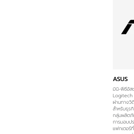
ASUS
มินิ-พีซีอ
Logitech ไ
ผ่านทางวิด
สำหรับธุร
กลุ่มผลิต
การมอบประ
แฟกเตอร์ที