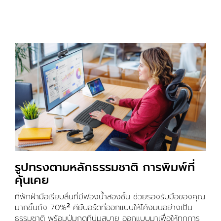
รูปทรงตามหลักธรรมชาติ การพิมพ์ที่
คุ้นเคย
ที่พักฝ่ามือเรียบลื่นที่มีฟองน้ำสองชั้น ช่วยรองรับมือของคุณ
2
มากขึ้นถึง 70%
*อ้างอิงจากการศึกษาของ Logitech ErgoLab กั
คีย์บอร์ดที่ออกแบบให้โค้งมนอย่างเป็น
ธรรมชาติ พร้อมปุ่มกดที่นุ่มสบาย ออกแบบมาเพื่อให้ทุกการ