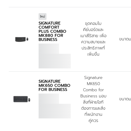
ผลิตด้วยพลาสติกรีไซเคิล
ใหม่
SIGNATURE
ชุดคอมโบ
ชิ้นส่วนพลาสติกใน Signature Comfort Plus Combo
COMFORT
คีย์บอร์ดและ
MK880 for Business ประกอบด้วยพลาสติกรีไซเคิลแบบ
PLUS COMBO
MK880 FOR
เมาส์ไร้สาย เพื่อ
PCR ที่ผ่านการรับรองในสัดส่วน 77% สำหรับคีย์บอร์ด และ
ขนาดม
BUSINESS
ความสบายและ
8
63% สำหรับเมาส์
ไม่รวมพลาสติกในชุดสายพิมพ์ ตัวรับสัญญ
เพื่อนำพลาสติกที่หมดอายุการใช้งานจาก
ประสิทธิภาพที่
อุปกรณ์อิเล็กทรอนิกส์ชิ้นเก่าของผู้บริโภคกลับมาใช้ใหม่ และ
เพิ่มขึ้น
ช่วยลดคาร์บอนฟุตพริ้นท์ของเรา
เกี่ยวกับพลาสติกรีไซเคิล
Signature
SIGNATURE
MK650
MK650 COMBO
FOR BUSINESS
Combo for
Business มอบ
ขนาดม
สิ่งที่ฝ่ายไอที
ต้องการและสิ่ง
ที่พนักงาน
คู่ควร