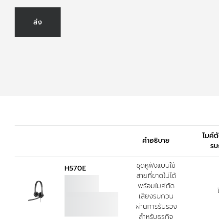
ส่ง
ไมค์ต
คำอธิบาย
รบ
ชุดหูฟังแบบใช้
H570E
สายที่ขาดไม่ได้
พร้อมไมค์ตัด
เสียงรบกวน
ผ่านการรับรอง
สำหรับธุรกิจ