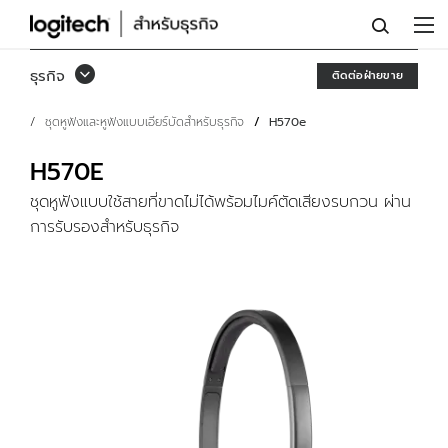
ชุด
หู
ธุรกิจ
ติดต่อฝ่ายขาย
ฟัง
ชุดหูฟังและหูฟังแบบเอียร์บัดสำหรับธุรกิจ
H570e
USB
H570E
H570E
พร้อม
ชุดหูฟังแบบใช้สายที่ขาดไม่ได้พร้อมไมค์ตัดเสียงรบกวน ผ่าน
การรับรองสำหรับธุรกิจ
ไมค์
ตัด
เสียง
รบกวน