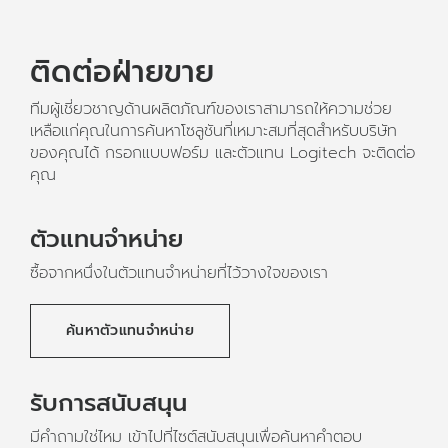
โมโนและ 54% สำหรับสเตอริโอ
ไม่รวมส่วนประกอบอิเล็กทรอนิกส์
เพื่อสร้างโอกาสในการนำขยะ
พลาสติกจากผลิตภัณฑ์อิเล็กทรอนิกส์ของผู้บริโภคกลับมาใช้
อีกครั้งและช่วยลดคาร์บอนฟุตพริ้นท์
ติดต่อฝ่ายขาย
เกี่ยวกับพลาสติกรีไซเคิล
ทีมผู้เชี่ยวชาญด้านผลิตภัณฑ์ของเราสามารถให้ความช่วย
เหลือแก่คุณในการค้นหาโซลูชันที่เหมาะสมที่สุดสำหรับบริษัท
ของคุณได้ กรอกแบบฟอร์ม และตัวแทน Logitech จะติดต่อ
คุณ
ตัวแทนจำหน่าย
ซื้อจากหนึ่งในตัวแทนจำหน่ายที่ไว้วางใจของเรา
ค้นหาตัวแทนจำหน่าย
รับการสนับสนุน
มีคำถามใช่ไหม เข้าไปที่ไซต์สนับสนุนเพื่อค้นหาคำตอบ