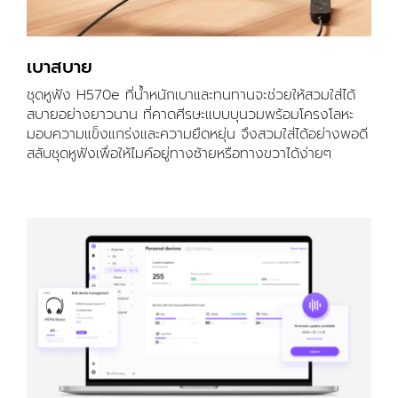
เบาสบาย
ชุดหูฟัง H570e ที่น้ำหนักเบาและทนทานจะช่วยให้สวมใส่ได้
สบายอย่างยาวนาน ที่คาดศีรษะแบบบุนวมพร้อมโครงโลหะ
มอบความแข็งแกร่งและความยืดหยุ่น จึงสวมใส่ได้อย่างพอดี
สลับชุดหูฟังเพื่อให้ไมค์อยู่ทางซ้ายหรือทางขวาได้ง่ายๆ