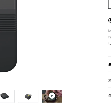
M
ก
ไ
ส
ภ
ก