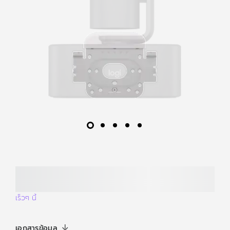
เร็วๆ นี้
เอกสารข้อมูล