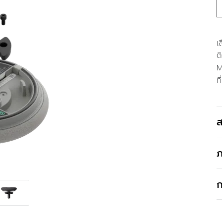
เ
ต
M
ท
ส
ภ
ก