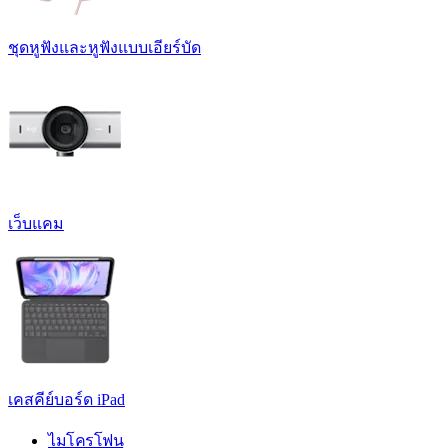
ชุดหูฟังและหูฟังแบบเอียร์บัด
เว็บแคม
เคสคีย์บอร์ด iPad
ไมโครโฟน