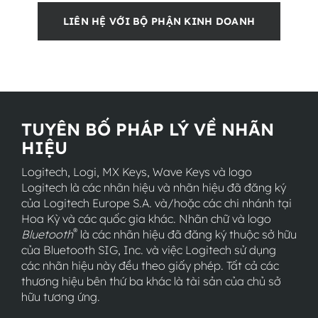
LIÊN HỆ VỚI BỘ PHẬN KINH DOANH
TUYÊN BỐ PHÁP LÝ VỀ NHÃN
HIỆU
Logitech, Logi, MX Keys, Wave Keys và logo
Logitech là các nhãn hiệu và nhãn hiệu đã đăng ký
của Logitech Europe S.A. và/hoặc các chi nhánh tại
Hoa Kỳ và các quốc gia khác. Nhãn chữ và logo
®
Bluetooth
là các nhãn hiệu đã đăng ký thuộc sở hữu
của Bluetooth SIG, Inc. và việc Logitech sử dụng
các nhãn hiệu này đều theo giấy phép. Tất cả các
thương hiệu bên thứ ba khác là tài sản của chủ sở
hữu tương ứng.