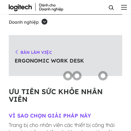
GIẢI
PHÁP
Doanh nghiệp
VĂN
PHÒNG
ERGO
BÀN LÀM VIỆC
WORK
ERGONOMIC WORK DESK
DESK
SOLUTIONS
CHO
ƯU TIÊN SỨC KHỎE NHÂN
VIÊN
MICROSOFT
TEAMS
VÌ SAO CHỌN GIẢI PHÁP NÀY
Trang bị cho nhân viên các thiết bị công thái