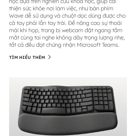
học dựa trên nghiên cứu khoa học, giúp cải
thiện sức khỏe nơi làm việc, như bàn phím
Wave dễ sử dụng và chuột dọc dùng được cho
cả tay phải lẫn tay trái. Để nâng cao sự thoải
mái khi họp, trang bị webcam đặt ngang tầm
mắt cùng tai nghe không dây trọng lượng nhẹ,
tất cả đều đạt chứng nhận Microsoft Teams.
TÌM HIỂU THÊM