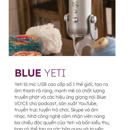
BLUE
YETI
Yeti là mic USB cao cấp số 1 thế giới, tạo ra
âm thanh rõ ràng, mạnh mẽ có chất lượng
truyền phát và các hiệu ứng giọng nói Blue
VO!CE cho podcast, sản xuất YouTube,
truyền trực tuyến trò chơi, Skype và âm
nhạc. Nhờ công nghệ cảm nhận viên nang
ba chiều độc quyền của Yeti và bốn kiểu thu,
bạn có thể tạo ra các bản quay và truyền