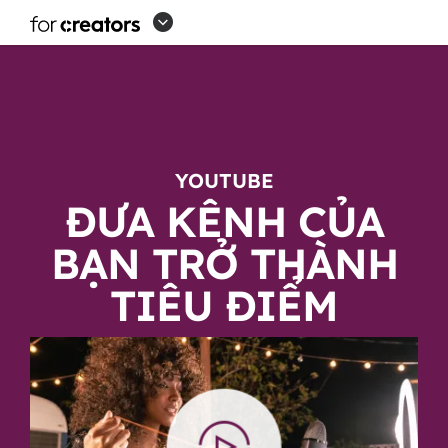
THIẾT
LẬP
THIẾT
BỊ
YOUTUBE
YOUTUBE
ĐƯA KÊNH CỦA
BẠN TRỞ THÀNH
TIÊU ĐIỂM