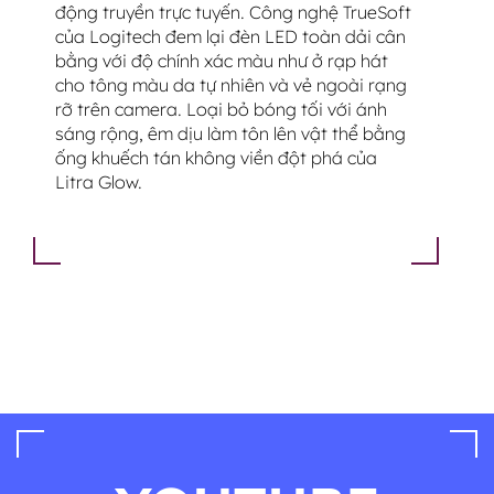
động truyền trực tuyến. Công nghệ TrueSoft
của Logitech đem lại đèn LED toàn dải cân
bằng với độ chính xác màu như ở rạp hát
cho tông màu da tự nhiên và vẻ ngoài rạng
rỡ trên camera. Loại bỏ bóng tối với ánh
sáng rộng, êm dịu làm tôn lên vật thể bằng
ống khuếch tán không viền đột phá của
Litra Glow.