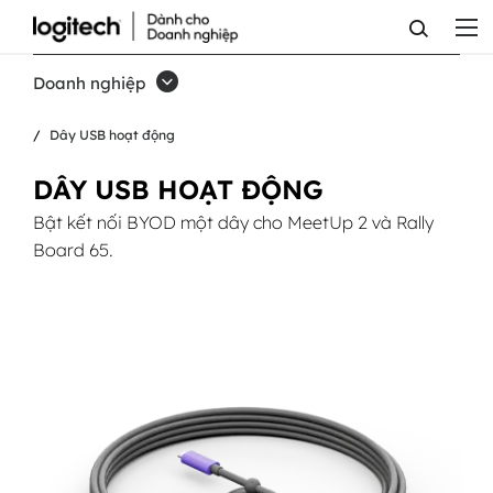
DÂY
USB
Doanh nghiệp
HOẠT
Dây USB hoạt động
ĐỘNG
DÂY USB HOẠT ĐỘNG
Bật kết nối BYOD một dây cho MeetUp 2 và Rally
Board 65.