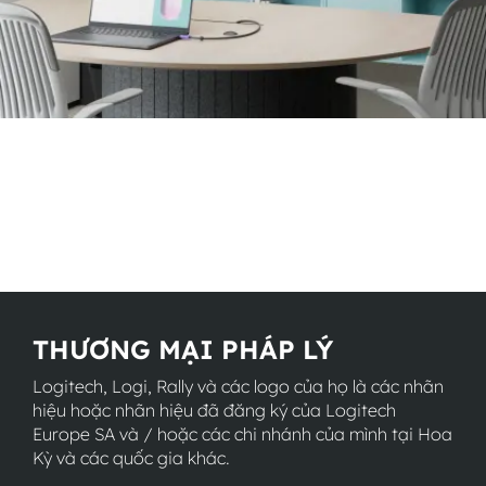
THƯƠNG MẠI PHÁP LÝ
Logitech, Logi, Rally và các logo của họ là các nhãn
hiệu hoặc nhãn hiệu đã đăng ký của Logitech
Europe SA và / hoặc các chi nhánh của mình tại Hoa
Kỳ và các quốc gia khác.