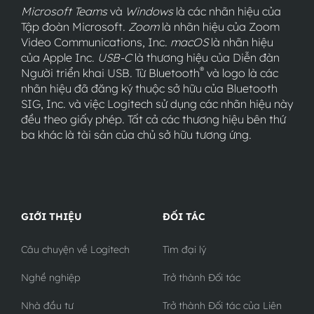
Microsoft Teams
và
Windows
là các nhãn hiệu của
Tập đoàn Microsoft.
Zoom
là nhãn hiệu của Zoom
Video Communications, Inc.
macOS
là nhãn hiệu
của Apple Inc.
USB-C
là thương hiệu của Diễn đàn
®
Người triển khai USB. Từ Bluetooth
và logo là các
nhãn hiệu đã đăng ký thuộc sở hữu của Bluetooth
SIG, Inc. và việc Logitech sử dụng các nhãn hiệu này
đều theo giấy phép. Tất cả các thương hiệu bên thứ
ba khác là tài sản của chủ sở hữu tương ứng.
GIỚI THIỆU
ĐỐI TÁC
Câu chuyện về Logitech
Tìm đại lý
Nghề nghiệp
Trở thành Đối tác
Nhà đầu tư
Trở thành Đối tác của Liên