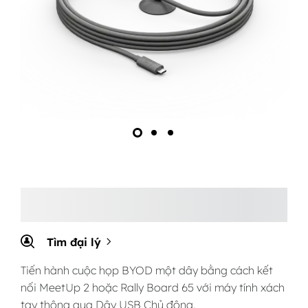
Tìm đại lý
Tiến hành cuộc họp BYOD một dây bằng cách kết
nối MeetUp 2 hoặc Rally Board 65 với máy tính xách
tay thông qua Dây USB Chủ động.