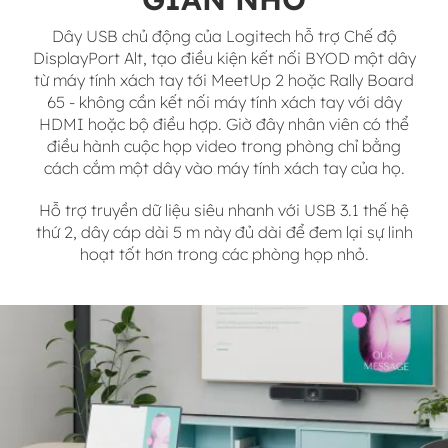
Dây USB chủ động của Logitech hỗ trợ Chế độ
DisplayPort Alt, tạo điều kiện kết nối BYOD một dây
từ máy tính xách tay tới MeetUp 2 hoặc Rally Board
65 - không cần kết nối máy tính xách tay với dây
HDMI hoặc bộ điều hợp. Giờ đây nhân viên có thể
điều hành cuộc họp video trong phòng chỉ bằng
cách cắm một dây vào máy tính xách tay của họ.
Hỗ trợ truyền dữ liệu siêu nhanh với USB 3.1 thế hệ
thứ 2, dây cáp dài 5 m này đủ dài để đem lại sự linh
hoạt tốt hơn trong các phòng họp nhỏ.