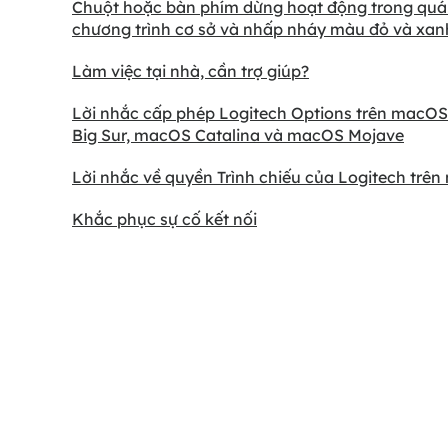
Chuột hoặc bàn phím dừng hoạt động trong quá 
chương trình cơ sở và nhấp nháy màu đỏ và xan
Làm việc tại nhà, cần trợ giúp?
Lời nhắc cấp phép Logitech Options trên macO
Big Sur, macOS Catalina và macOS Mojave
Lời nhắc về quyền Trình chiếu của Logitech trê
Khắc phục sự cố kết nối