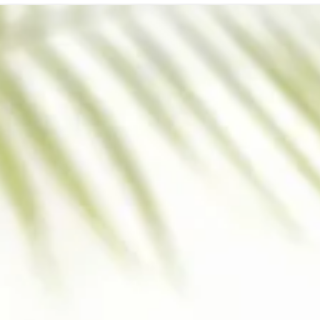
HỖ
TRỢ