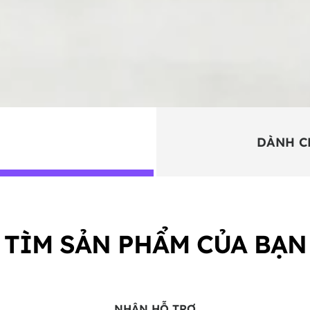
DÀNH C
TÌM SẢN PHẨM CỦA BẠN
NHẬN HỖ TRỢ