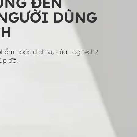
ỪNG ĐẾN
 NGƯỜI DÙNG
CH
 phẩm hoặc dịch vụ của Logitech?
úp đỡ.