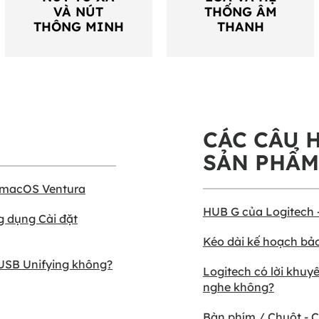
VÀ NÚT
THỐNG ÂM
THÔNG MINH
THANH
CÁC CÂU 
SẢN PHẨM
n macOS Ventura
HUB G của Logitech 
g dụng Cài đặt
Kéo dài kế hoạch bả
u USB Unifying không?
Logitech có lời khuyê
nghe không?
Bàn phím / Chuột - 