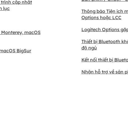
trình cập nhật
h lục
Thông báo Tiện ích m
Options hoặc LCC
Logitech Options gặp
S Monterey, macOS
Thiết bị Bluetooth k
độ ngủ
n macOS BigSur
Kết nối thiết bị Blue
Nhận hỗ trợ về sản