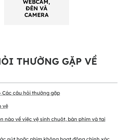
WEBCAM,
ĐÈN VÀ
CAMERA
HỎI THƯỜNG GẶP VỀ
- Các câu hỏi thường gặp
o vệ
n nào về việc vệ sinh chuột, bàn phím và tai
Các nút hoặc phím không hoạt động chính xác