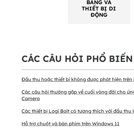
BẢNG VÀ
THIẾT BỊ DI
ĐỘNG
CÁC CÂU HỎI PHỔ BIẾN
Đầu thu hoặc thiết bị không được phát hiện trê
Các câu hỏi thường gặp về cuối vòng đời cho ứn
Camera
Các thiết bị Logi Bolt có tương thích với đầu th
Hỗ trợ chuột và bàn phím trên Windows 11