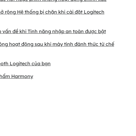
ở rộng Hệ thống bị chặn khi cài đặt Logitech
 vấn đề khi Tính năng nhập an toàn được bật
hông hoạt động sau khi máy tính đánh thức từ chế
tooth Logitech của bạn
 phẩm Harmony